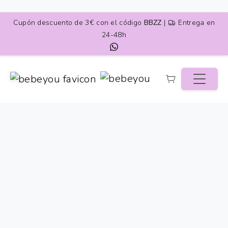
Skip to content
Cupón descuento de 3€ con el código
BBZZ
|
Entrega en
24-48h
Inicio
Tienda
Complementos
Lampara Quitamiedos Infantil Nube